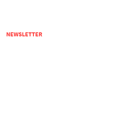
NEWSLETTER
Bleiben Sie in
Kontakt und
melden Sie sich zu
meinem
Newsletter an!