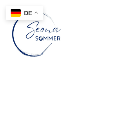
DE
Kunst, die berührt
Realistische
Porträtmalerei in
Öl