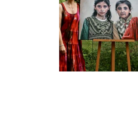
Sommer studierte Deutsch als
zusätzlich das zweite Staatsex
Erwachsenenbildung – in den U
vielen Jahren widmet sie sich 
Bildsprache, deren zentrales T