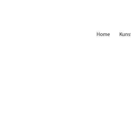
Home
Kuns
tgenössische Figurative Künstl
stlerische Biogr