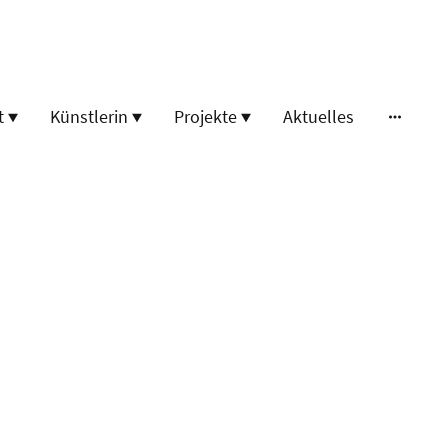
t
Künstlerin
Projekte
Aktuelles
erin
afie