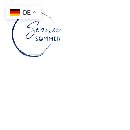
DE
Zei
Kün