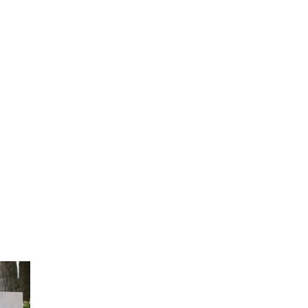
haftliche Relevanz
mer
Die in Köln lebende Küns
im Spannungsfeld von real
Humanität und kultureller