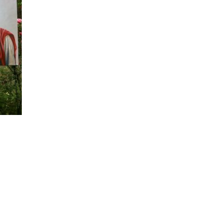
großformatigen Ölporträts
Präzision mit psychologis
die weit über reine Abbil
Gemälde erzählen von Würd
und zwischenmenschlicher
Publikationen würdigten i
Offenbarungen menschlic
insbesondere ihre Fähigke
Komplexität mit stiller In
 Fremdsprache, Anglistik und Pädagogik mit Auszeich
amen für das Lehramt der Sekundarstufe II. Ihre früher
SA und Mexiko – prägt bis heute ihren interkulturelle
vollständig der freien Kunst und entwickelte eine unv
hema die universelle menschliche Erfahrung ist.