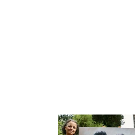
Emotionale Authentizität und gesellsc
Über Seona Som